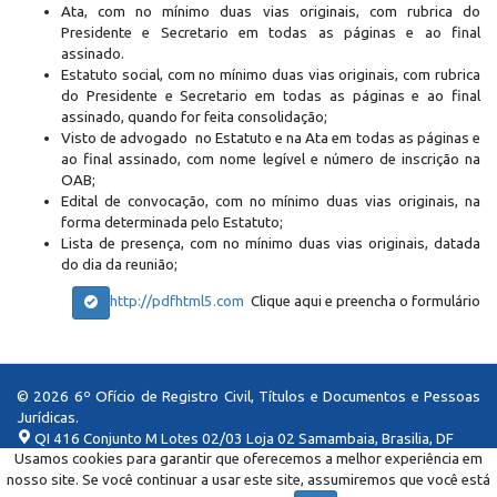
Ata, com no mínimo duas vias originais, com rubrica do
Presidente e Secretario em todas as páginas e ao final
assinado.
Estatuto social, com no mínimo duas vias originais, com rubrica
do Presidente e Secretario em todas as páginas e ao final
assinado, quando for feita consolidação;
Visto de advogado no Estatuto e na Ata em todas as páginas e
ao final assinado, com nome legível e número de inscrição na
OAB;
Edital de convocação, com no mínimo duas vias originais, na
forma determinada pelo Estatuto;
Lista de presença, com no mínimo duas vias originais, datada
do dia da reunião;
http://pdfhtml5.com
Clique aqui e preencha o formulário
© 2026 6º Ofício de Registro Civil, Títulos e Documentos e Pessoas
Jurídicas.
QI 416 Conjunto M Lotes 02/03 Loja 02 Samambaia, Brasilia, DF
Usamos cookies para garantir que oferecemos a melhor experiência em
6rtddf@6rtddf.com.br
nosso site. Se você continuar a usar este site, assumiremos que você está
(61) 3357-8000