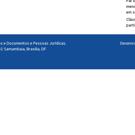
Pai 
meno
em se
Cláu
parti
los e Documentos e Pessoas Jurídicas.
Desenvo
2 Samambaia, Brasilia, DF