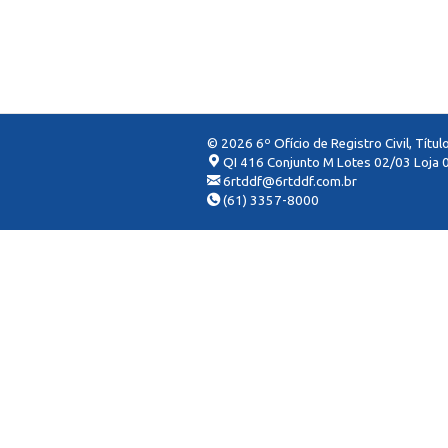
© 2026 6º Ofício de Registro Civil, Títu
QI 416 Conjunto M Lotes 02/03 Loja 0
6rtddf@6rtddf.com.br
(61) 3357-8000