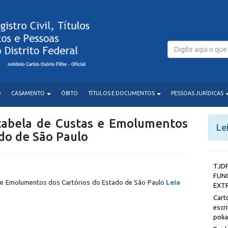
O
CASAMENTO
ÓBITO
TÍTULOS E DOCUMENTOS
PESSOAS JURÍDICAS
tabela de Custas e Emolumentos
Le
ado de São Paulo
T
FUN
 e Emolumentos dos Cartórios do Estado de São Paulo
Leia
EXT
Car
esc
poli