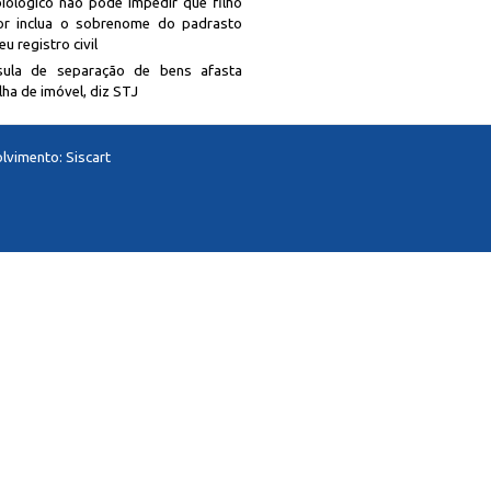
biológico não pode impedir que filho
r inclua o sobrenome do padrasto
u registro civil
sula de separação de bens afasta
lha de imóvel, diz STJ
lvimento:
Siscart