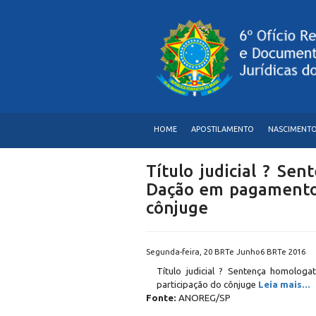
HOME
APOSTILAMENTO
NASCIMENT
Título judicial ? Se
Dação em pagamento 
cônjuge
Segunda-feira, 20 BRTe Junho6 BRTe 2016
Título judicial ? Sentença homolo
participação do cônjuge
Leia mais...
Fonte:
ANOREG/SP