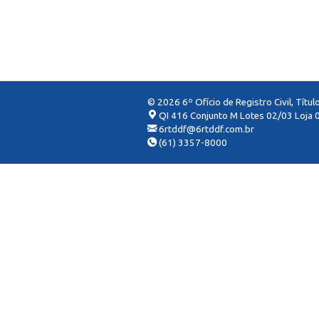
© 2026 6º Ofício de Registro Civil, Títu
QI 416 Conjunto M Lotes 02/03 Loja 0
6rtddf@6rtddf.com.br
(61) 3357-8000