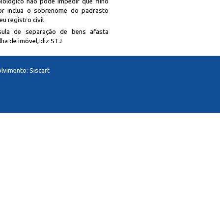
biológico não pode impedir que filho
r inclua o sobrenome do padrasto
u registro civil
sula de separação de bens afasta
lha de imóvel, diz STJ
lvimento:
Siscart