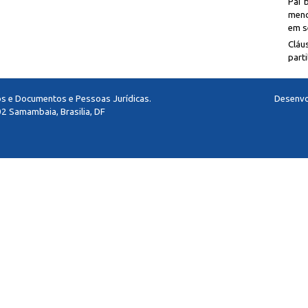
Pai 
meno
em se
Cláu
parti
los e Documentos e Pessoas Jurídicas.
Desenvo
2 Samambaia, Brasilia, DF