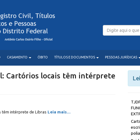
O
CASAMENTO
ÓBITO
TÍTULOS E DOCUMENTOS
PESSOAS JURÍDICAS
l: Cartórios locais têm intérprete
Le
T
FUN
is têm intérprete de Libras
Leia mais...
EXT
Car
esc
poli