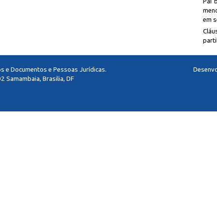
Pai 
meno
em se
Cláu
parti
los e Documentos e Pessoas Jurídicas.
Desenvo
2 Samambaia, Brasilia, DF