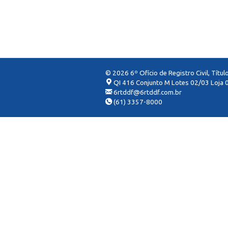
© 2026 6º Ofício de Registro Civil, Títu
QI 416 Conjunto M Lotes 02/03 Loja 0
6rtddf@6rtddf.com.br
(61) 3357-8000