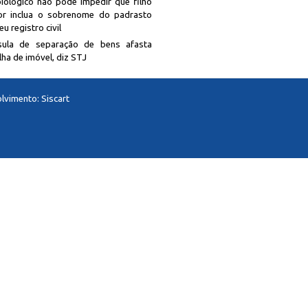
biológico não pode impedir que filho
r inclua o sobrenome do padrasto
u registro civil
sula de separação de bens afasta
lha de imóvel, diz STJ
lvimento:
Siscart