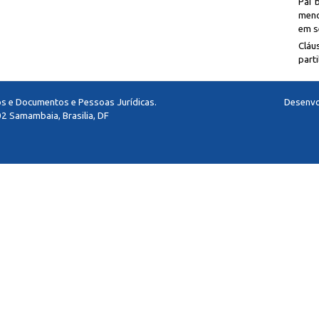
Pai 
meno
em se
Cláu
parti
los e Documentos e Pessoas Jurídicas.
Desenvo
2 Samambaia, Brasilia, DF