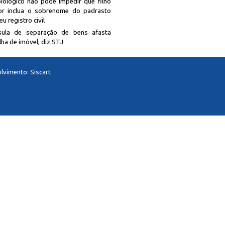
biológico não pode impedir que filho
r inclua o sobrenome do padrasto
u registro civil
sula de separação de bens afasta
lha de imóvel, diz STJ
lvimento:
Siscart