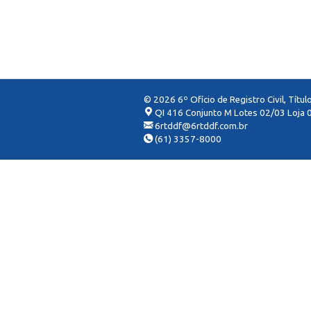
© 2026 6º Ofício de Registro Civil, Títu
QI 416 Conjunto M Lotes 02/03 Loja 0
6rtddf@6rtddf.com.br
(61) 3357-8000