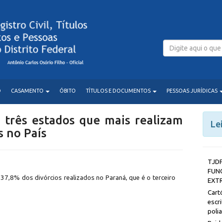
O
CASAMENTO
ÓBITO
TÍTULOS E DOCUMENTOS
PESSOAS JURÍDICAS
 três estados que mais realizam
Le
s no País
T
FUN
7,8% dos divórcios realizados no Paraná, que é o terceiro
EXT
Car
esc
poli