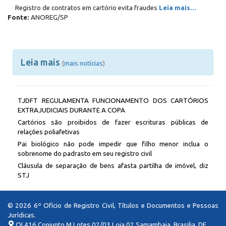
Registro de contratos em cartório evita fraudes
Leia mais...
Fonte:
ANOREG/SP
Leia mais
(
mais notícias
)
TJDFT REGULAMENTA FUNCIONAMENTO DOS CARTÓRIOS
EXTRAJUDICIAIS DURANTE A COPA
Cartórios são proibidos de fazer escrituras públicas de
relações poliafetivas
Pai biológico não pode impedir que filho menor inclua o
sobrenome do padrasto em seu registro civil
Cláusula de separação de bens afasta partilha de imóvel, diz
STJ
© 2026 6º Ofício de Registro Civil, Títulos e Documentos e Pessoas
Jurídicas.
QI 416 Conjunto M Lotes 02/03 Loja 02 Samambaia, Brasilia, DF