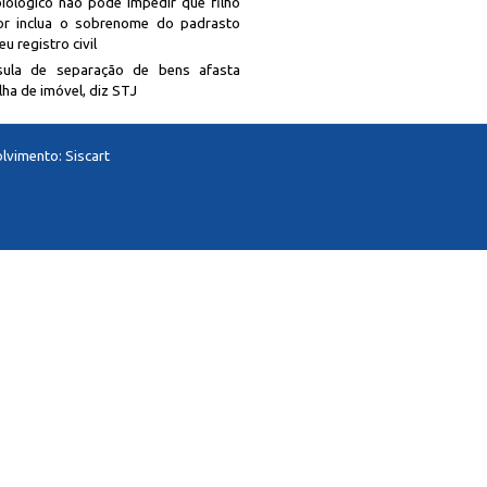
biológico não pode impedir que filho
r inclua o sobrenome do padrasto
u registro civil
sula de separação de bens afasta
lha de imóvel, diz STJ
lvimento:
Siscart