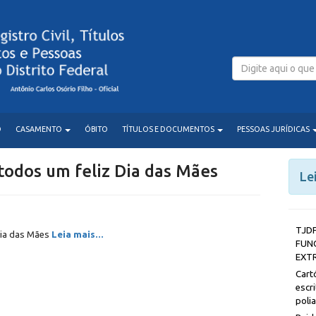
O
CASAMENTO
ÓBITO
TÍTULOS E DOCUMENTOS
PESSOAS JURÍDICAS
odos um feliz Dia das Mães
Le
T
Dia das Mães
Leia mais...
FUN
EXT
Car
esc
poli