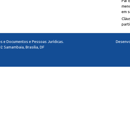
Pai 
meno
em se
Cláu
parti
los e Documentos e Pessoas Jurídicas.
Desenvo
2 Samambaia, Brasilia, DF