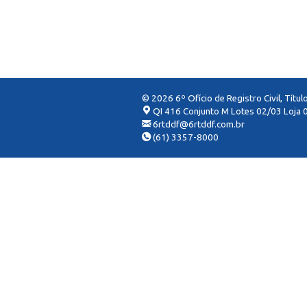
© 2026 6º Ofício de Registro Civil, Títu
QI 416 Conjunto M Lotes 02/03 Loja 0
6rtddf@6rtddf.com.br
(61) 3357-8000