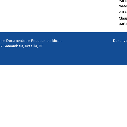
Pai 
meno
em se
Cláu
parti
los e Documentos e Pessoas Jurídicas.
Desenvo
2 Samambaia, Brasilia, DF