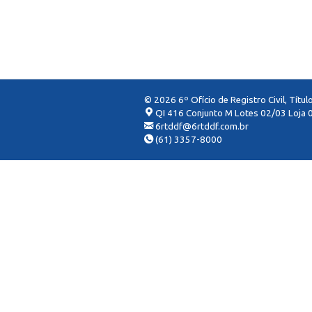
© 2026 6º Ofício de Registro Civil, Títu
QI 416 Conjunto M Lotes 02/03 Loja 0
6rtddf@6rtddf.com.br
(61) 3357-8000