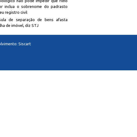
biológico não pode impedir que filho
r inclua o sobrenome do padrasto
u registro civil
sula de separação de bens afasta
lha de imóvel, diz STJ
lvimento:
Siscart